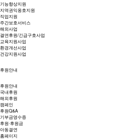
기능향상지원
지역권익옹호지원
직업지원
주간보호서비스
해외사업
결연후원/긴급구호사업
교육지원사업
환경개선사업
건강지원사업
후원안내
후원안내
국내후원
해외후원
캠페인
후원Q&A
기부금영수증
후원ᐧ후원금
아동결연
홈페이지