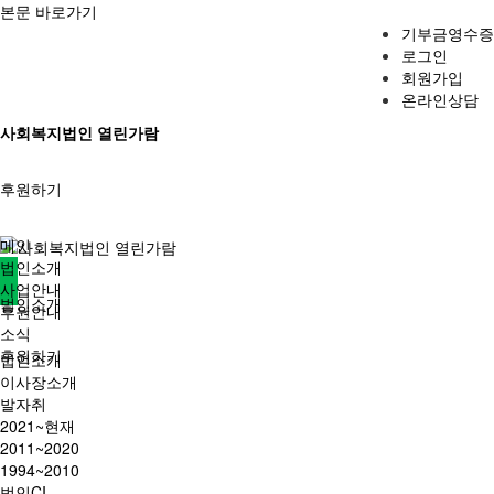
본문 바로가기
기부금영수증
로그인
회원가입
온라인상담
사회복지법인 열린가람
후원하기
메인
법인소개
사업안내
법인소개
후원안내
소식
후원하기
법인소개
이사장소개
발자취
2021~현재
2011~2020
1994~2010
법인CI