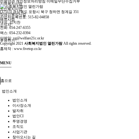
이용약관
개인정보처리방침
이메일무단수집거부
지역복지사업
노인복지사업
[37515] 경상북도 포항시 북구 청하면 청계길 351
장애인복지사업
사업자등록번호: 515-82-04858
해외사업
대표: 김지찬
소식지
전화: 054-247-6355
팩스: 054-232-0394
이메일: yg@welfare21c.or.kr
후원하기
Copyright
2021
사회복지법인 열린가람
All rights reserved.
홈제작 :
www.fivetop.co.kr
MENU
홈으로
법인소개
법인소개
이사장소개
발자취
법인CI
투명경영
조직도
사업기관
찾아오시는 길