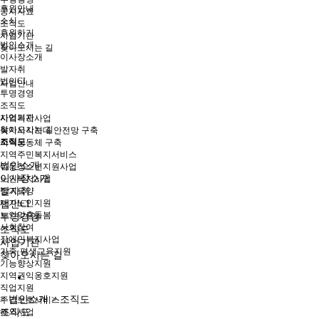
후원안내
공시자료
소식
조직도
후원하기
사업기관
법인소개
찾아오시는 길
이사장소개
발자취
법인CI
사업안내
투명경영
조직도
사업기관
지역복지사업
찾아오시는 길
복지사각지대 안전망 구축
조직도
지역공동체 구축
지역주민복지서비스
법인소개
아동청소년지원사업
이사장소개
노인복지사업
장기요양
발자취
재가노인지원
법인CI
노인맞춤돌봄
투명경영
사회참여
조직도
장애인복지사업
사업기관
가족·평생교육지원
찾아오시는 길
기능향상지원
지역권익옹호지원
직업지원
> 법인소개 > 조직도
주간보호서비스
해외사업
조직도