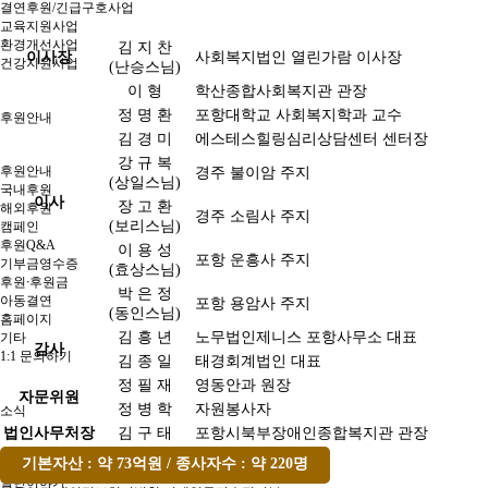
결연후원/긴급구호사업
교육지원사업
환경개선사업
김 지 찬
이사장
사회복지법인 열린가람 이사장
건강지원사업
(난승스님)
이 형
학산종합사회복지관 관장
정 명 환
포항대학교 사회복지학과 교수
후원안내
김 경 미
에스테스힐링심리상담센터 센터장
강 규 복
후원안내
경주 불이암 주지
(상일스님)
국내후원
이사
장 고 환
해외후원
경주 소림사 주지
(보리스님)
캠페인
후원Q&A
이 용 성
포항 운흥사 주지
기부금영수증
(효상스님)
후원ᐧ후원금
박 은 정
아동결연
포항 용암사 주지
(동인스님)
홈페이지
김 흥 년
노무법인제니스 포항사무소 대표
기타
감사
1:1 문의하기
김 종 일
태경회계법인 대표
정 필 재
영동안과 원장
자문위원
정 병 학
자원봉사자
소식
법인사무처장
김 구 태
포항시북부장애인종합복지관 관장
기본자산 : 약 73억원 / 종사자수 : 약 220명
공지사항
열린이야기