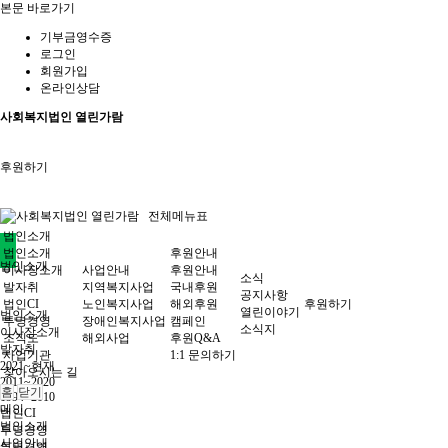
본문 바로가기
기부금영수증
로그인
회원가입
온라인상담
사회복지법인 열린가람
후원하기
전체메뉴표
법인소개
법인소개
후원안내
법인소개
이사장소개
사업안내
후원안내
소식
발자취
지역복지사업
국내후원
공지사항
법인CI
노인복지사업
해외후원
후원하기
열린이야기
법인소개
투명경영
장애인복지사업
캠페인
소식지
이사장소개
조직도
해외사업
후원Q&A
발자취
사업기관
1:1 문의하기
2021~현재
찾아오시는 길
2011~2020
홈
닫기
1994~2010
메인
법인CI
법인소개
투명경영
사업안내
투명경영