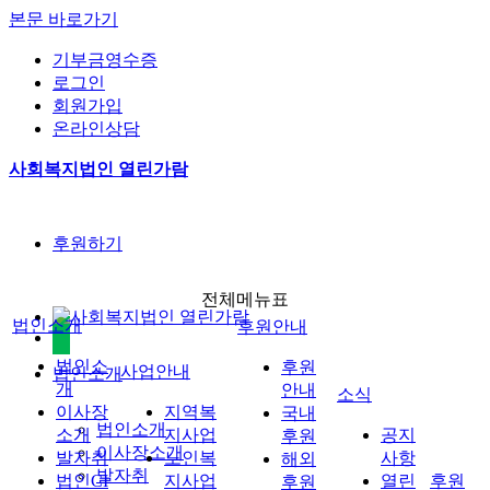
본문 바로가기
기부금영수증
로그인
회원가입
온라인상담
사회복지법인 열린가람
후원하기
전체메뉴표
법인소개
후원안내
법인소
후원
사업안내
법인소개
개
안내
소식
이사장
지역복
국내
법인소개
소개
지사업
공지
후원
이사장소개
발자취
노인복
사항
해외
발자취
법인CI
지사업
열린
후원
후원