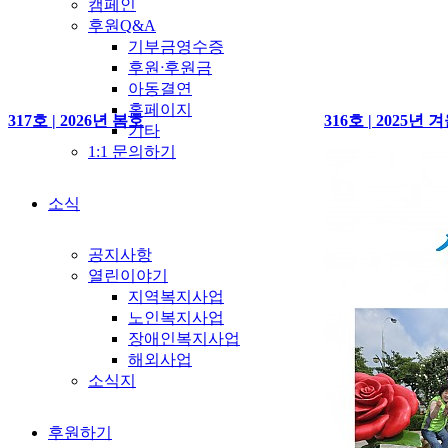
캠페인
후원Q&A
기부금영수증
후원ᐧ후원금
아동결연
홈페이지
317호 | 2026년 봄호
316호 | 2025년 
기타
1:1 문의하기
소식
공지사항
열린이야기
지역복지사업
노인복지사업
장애인복지사업
해외사업
소식지
후원하기