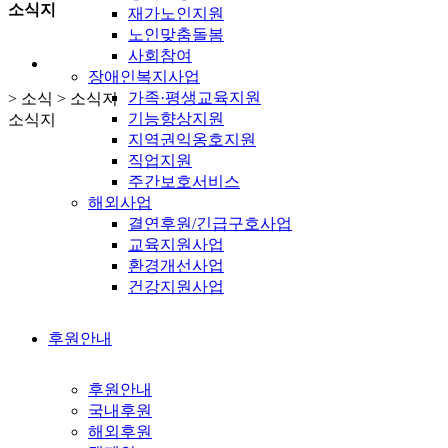
소식지
재가노인지원
노인맞춤돌봄
사회참여
장애인복지사업
가족·평생교육지원
> 소식 > 소식지
기능향상지원
소식지
지역권익옹호지원
직업지원
주간보호서비스
해외사업
결연후원/긴급구호사업
교육지원사업
환경개선사업
건강지원사업
후원안내
후원안내
국내후원
해외후원