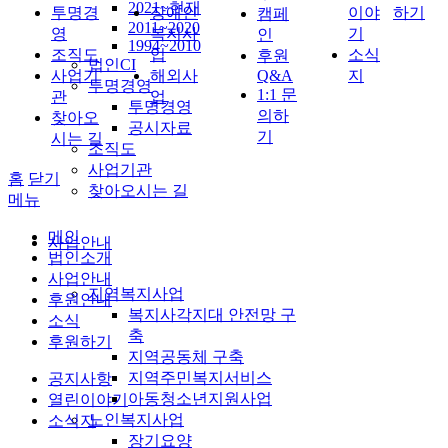
2021~현재
투명경
장애인
이야
하기
캠페
2011~2020
영
복지사
기
인
1994~2010
조직도
업
소식
후원
법인CI
사업기
해외사
Q&A
지
투명경영
1:1 문
관
업
투명경영
의하
찾아오
공시자료
기
시는 길
조직도
사업기관
홈
닫기
찾아오시는 길
메뉴
메인
사업안내
법인소개
사업안내
지역복지사업
후원안내
복지사각지대 안전망 구
소식
축
후원하기
지역공동체 구축
지역주민복지서비스
공지사항
아동청소년지원사업
열린이야기
노인복지사업
소식지
장기요양